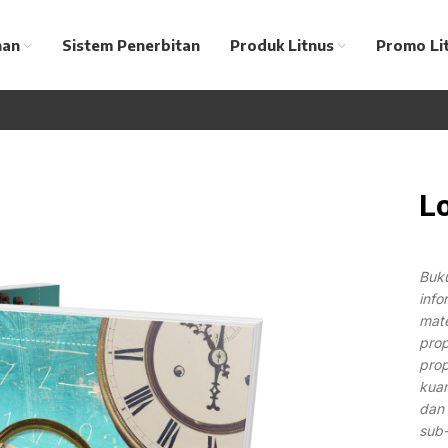
nan
Sistem Penerbitan
Produk Litnus
Promo Li
L
Buk
info
mate
prop
prop
kuan
dan 
sub