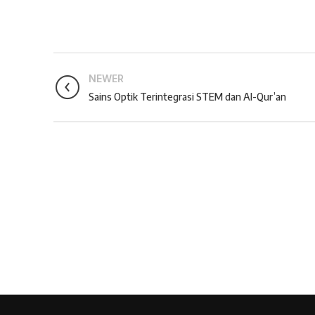
NEWER
Sains Optik Terintegrasi STEM dan Al-Qur’an
Konsultasi, Gratis!
Penerbit Litnus terdiri dari tim profesional 
menghasilkan buku-buku
berkualitas tinggi
Nasional Dikti
.