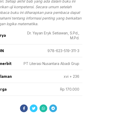
ri. Setiap akhir bab yang ada dalam buku ini
rikan uji kompetensi. Secara umum setelah
baca buku ini diharapkan para pembaca dapat
hami tentang informasi penting yang berkaitan
an logika matematika.
Dr. Yayan Eryk Setiawan, S.Pd.,
rya
M.Pd.
BN
978-623-519-311-3
nerbit
PT Literasi Nusantara Abadi Grup
laman
xvi + 236
rga
Rp 170.000