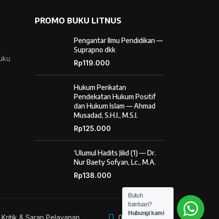
PROMO BUKU LITNUS
Pengantar Ilmu Pendidikan —
Suprapno dkk
Buku
Rp
119.000
Hukum Perikatan
Pendekatan Hukum Positif
dan Hukum Islam — Ahmad
Musadad, S.H.I., M.S.I.
i
Rp
125.000
‘Ulumul Hadits Jilid (1) — Dr.
Nur Baety Sofyan, Lc., M.A.
Rp
138.000
Butuh
bantuan?
Hubungi kami
Kritik & Saran Pelayanan
085887254603