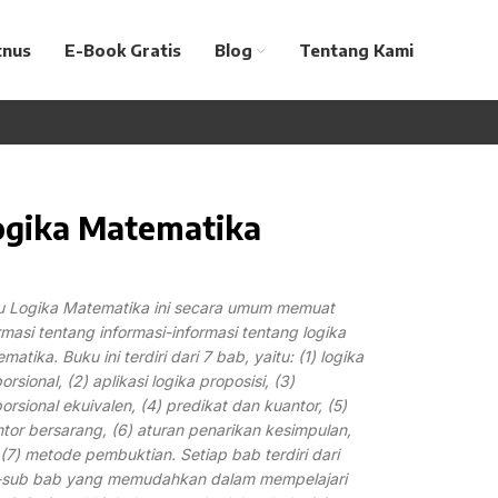
tnus
E-Book Gratis
Blog
Tentang Kami
ogika Matematika
u Logika Matematika ini secara umum memuat
rmasi tentang informasi-informasi tentang logika
matika. Buku ini terdiri dari 7 bab, yaitu: (1) logika
orsional, (2) aplikasi logika proposisi, (3)
orsional ekuivalen, (4) predikat dan kuantor, (5)
tor bersarang, (6) aturan penarikan kesimpulan,
(7) metode pembuktian. Setiap bab terdiri dari
-sub bab yang memudahkan dalam mempelajari