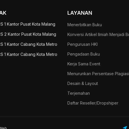
AK
LAYANAN
S 1 Kantor Pusat Kota Malang
Menerbitkan Buku
S 2 Kantor Pusat Kota Malang
Konversi Artikel Ilmiah Menjadi 
S 1 Kantor Cabang Kota Metro
Pengurusan HKI
Pengadaan Buku
S 1 Kantor Cabang Kota Metro
Kerja Sama Event
Menurunkan Persentase Plagias
Desain & Layout
Terjemahan
Daftar Reseller/Dropshiper
aWeb