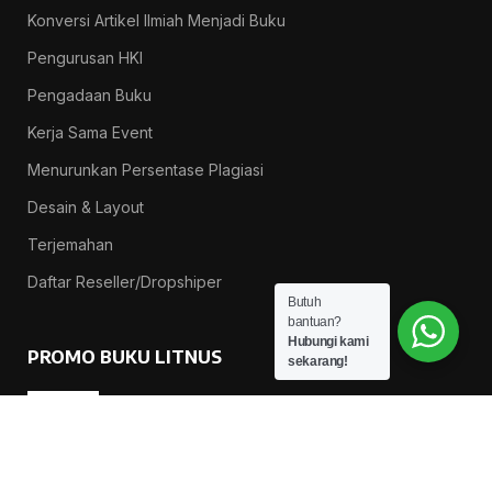
Konversi Artikel Ilmiah Menjadi Buku
Pengurusan HKI
Pengadaan Buku
Kerja Sama Event
Menurunkan Persentase Plagiasi
Desain & Layout
Terjemahan
Daftar Reseller/Dropshiper
Butuh
bantuan?
Hubungi kami
PROMO BUKU LITNUS
sekarang!
Pengantar Ilmu Pendidikan — Suprapno dkk
Rp
119.000