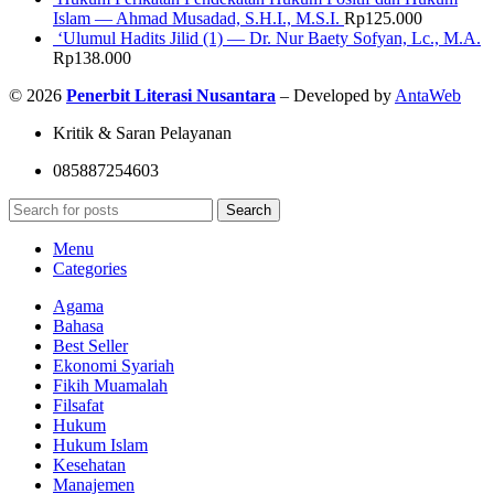
Islam — Ahmad Musadad, S.H.I., M.S.I.
Rp
125.000
‘Ulumul Hadits Jilid (1) — Dr. Nur Baety Sofyan, Lc., M.A.
Rp
138.000
© 2026
Penerbit Literasi Nusantara
– Developed by
AntaWeb
Kritik & Saran Pelayanan
085887254603
Search
Menu
Categories
Agama
Bahasa
Best Seller
Ekonomi Syariah
Fikih Muamalah
Filsafat
Hukum
Hukum Islam
Kesehatan
Manajemen