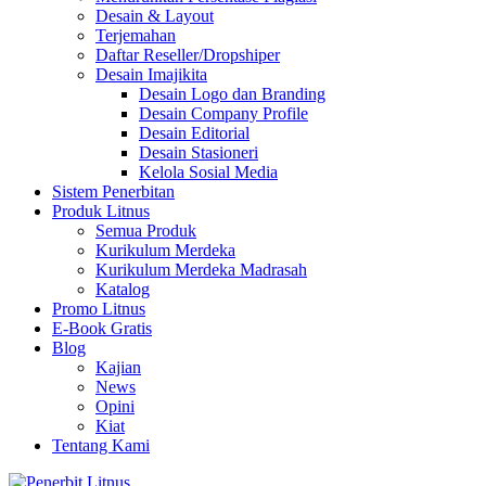
Desain & Layout
Terjemahan
Daftar Reseller/Dropshiper
Desain Imajikita
Desain Logo dan Branding
Desain Company Profile
Desain Editorial
Desain Stasioneri
Kelola Sosial Media
Sistem Penerbitan
Produk Litnus
Semua Produk
Kurikulum Merdeka
Kurikulum Merdeka Madrasah
Katalog
Promo Litnus
E-Book Gratis
Blog
Kajian
News
Opini
Kiat
Tentang Kami