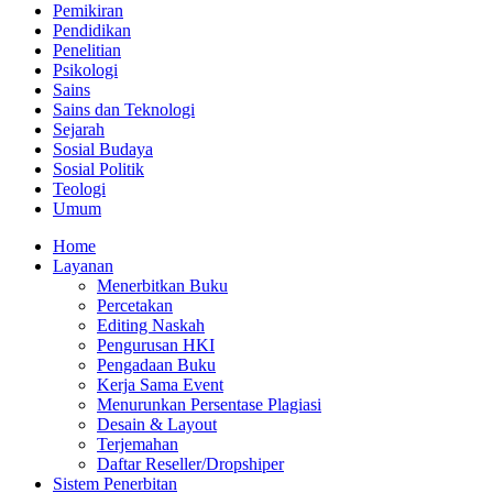
Pemikiran
Pendidikan
Penelitian
Psikologi
Sains
Sains dan Teknologi
Sejarah
Sosial Budaya
Sosial Politik
Teologi
Umum
Home
Layanan
Menerbitkan Buku
Percetakan
Editing Naskah
Pengurusan HKI
Pengadaan Buku
Kerja Sama Event
Menurunkan Persentase Plagiasi
Desain & Layout
Terjemahan
Daftar Reseller/Dropshiper
Sistem Penerbitan