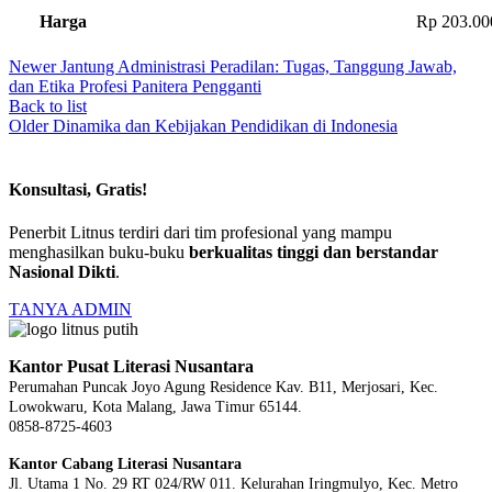
Harga
Rp 203.00
Newer
Jantung Administrasi Peradilan: Tugas, Tanggung Jawab,
dan Etika Profesi Panitera Pengganti
Back to list
Older
Dinamika dan Kebijakan Pendidikan di Indonesia
Konsultasi, Gratis!
Penerbit Litnus terdiri dari tim profesional yang mampu
menghasilkan buku-buku
berkualitas tinggi dan berstandar
Nasional Dikti
.
TANYA ADMIN
Kantor Pusat Literasi Nusantara
Perumahan Puncak Joyo Agung
Residence Kav. B11, Merjosari, Kec.
Lowokwaru, Kota Malang, Jawa Timur 65144.
0858-8725-4603
Kantor Cabang Literasi Nusantara
Jl. Utama 1 No. 29 RT 024/RW 011. Kelurahan Iringmulyo, Kec. Metro