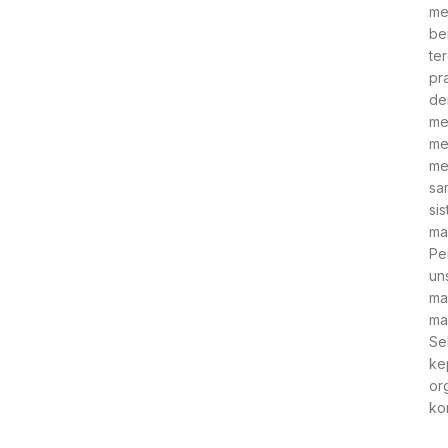
me
be
te
pr
de
me
me
me
sa
si
ma
Pe
un
ma
ma
Se
ke
or
ko