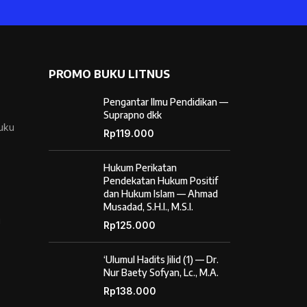
PROMO BUKU LITNUS
Pengantar Ilmu Pendidikan —
Suprapno dkk
Buku
Rp
119.000
Hukum Perikatan
Pendekatan Hukum Positif
dan Hukum Islam — Ahmad
Musadad, S.H.I., M.S.I.
i
Rp
125.000
‘Ulumul Hadits Jilid (1) — Dr.
Nur Baety Sofyan, Lc., M.A.
Rp
138.000