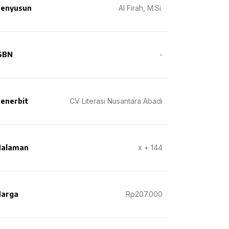
enyusun
Al Firah, M.Si.
SBN
-
enerbit
CV Literasi Nusantara Abadi
Halaman
x + 144
arga
Rp207.000