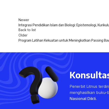
Newer
Integrasi Pendidikan Islam dan Biologi: Epistemologi, Kurik
Back to list
Older
Program Latihan Kekuatan untuk Meningkatkan Passing B
Konsultas
Penerbit Litnus terdi
menghasilkan buku-
Nasional Dikti
.