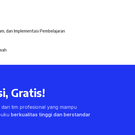
ulum, dan Implementasi Pembelajaran
awah
i, Gratis!
ri dari tim profesional yang mampu
buku
berkualitas tinggi dan berstandar