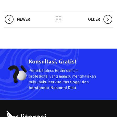
NEWER
OLDER
Konsultasi, Gratis!
Penerbit Litnus terdiri dari tim
profesional yang mampu menghasilkan
buku-buku
berkualitas tinggi dan
berstandar Nasional Dikti
.