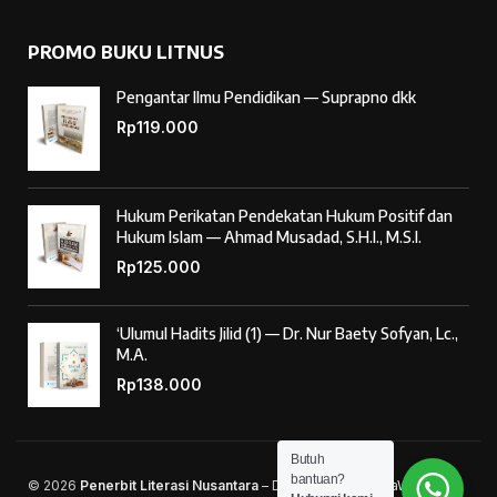
PROMO BUKU LITNUS
Pengantar Ilmu Pendidikan — Suprapno dkk
Rp
119.000
Hukum Perikatan Pendekatan Hukum Positif dan
Hukum Islam — Ahmad Musadad, S.H.I., M.S.I.
Rp
125.000
‘Ulumul Hadits Jilid (1) — Dr. Nur Baety Sofyan, Lc.,
M.A.
Rp
138.000
Butuh
bantuan?
© 2026
Penerbit Literasi Nusantara
– Developed by
AntaWeb