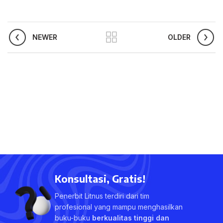
NEWER
OLDER
Konsultasi, Gratis!
Penerbit Litnus terdiri dari tim
profesional yang mampu menghasilkan
buku-buku
berkualitas tinggi dan