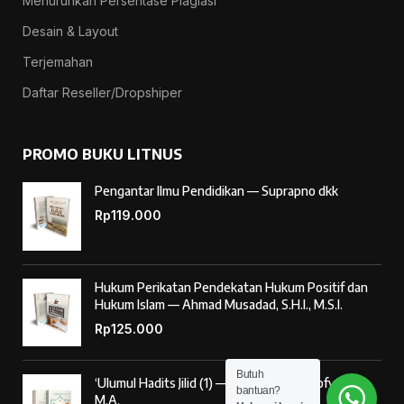
Menurunkan Persentase Plagiasi
Desain & Layout
Terjemahan
Daftar Reseller/Dropshiper
PROMO BUKU LITNUS
Pengantar Ilmu Pendidikan — Suprapno dkk
Rp
119.000
Hukum Perikatan Pendekatan Hukum Positif dan
Hukum Islam — Ahmad Musadad, S.H.I., M.S.I.
Rp
125.000
Butuh
‘Ulumul Hadits Jilid (1) — Dr. Nur Baety Sofyan, Lc.,
bantuan?
M.A.