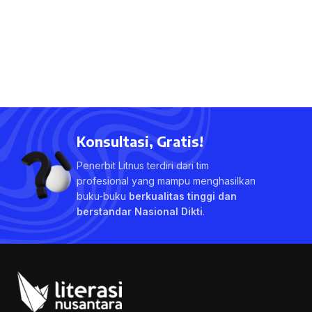
Konsultasi, Gratis!
Penerbit Litnus terdiri dari tim
profesional yang mampu menghasilkan
buku-buku
berkualitas tinggi dan
berstandar Nasional Dikti
.