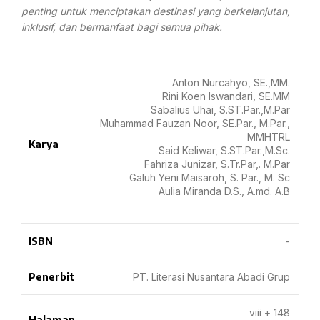
penting untuk menciptakan destinasi yang berkelanjutan,
inklusif, dan bermanfaat bagi semua pihak.
Anton Nurcahyo, SE.,MM.
Rini Koen Iswandari, SE.MM
Sabalius Uhai, S.ST.Par.,M.Par
Muhammad Fauzan Noor, SE.Par., M.Par.,
MMHTRL
Karya
Said Keliwar, S.ST.Par.,M.Sc.
Fahriza Junizar, S.Tr.Par,. M.Par
Galuh Yeni Maisaroh, S. Par., M. Sc
Aulia Miranda D.S., A.md. A.B
ISBN
-
Penerbit
PT. Literasi Nusantara Abadi Grup
viii + 148
Halaman