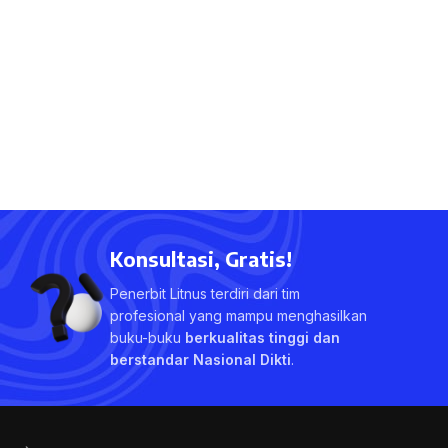
Konsultasi, Gratis!
Penerbit Litnus terdiri dari tim
profesional yang mampu menghasilkan
buku-buku
berkualitas tinggi dan
berstandar Nasional Dikti
.