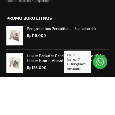
Daftar Reseller/Dropshiper
PROMO BUKU LITNUS
Pengantar Ilmu Pendidikan — Suprapno dkk
Rp
119.000
Butuh
Hukum Perikatan Pendekatan Hukum Positif dan
bantuan?
Hukum Islam — Ahmad Musadad, S.H.I., M.S.I.
Hubungi kami
Rp
125.000
sekarang!
‘Ulumul Hadits Jilid (1) — Dr. Nur Baety Sofyan, Lc.,
M.A.
Rp
138.000