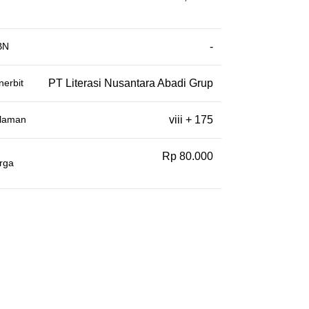
BN
-
nerbit
PT Literasi Nusantara Abadi Grup
laman
viii + 175
Rp 80.000
rga