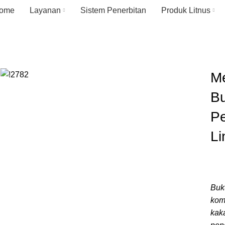
ome
Layanan
Sistem Penerbitan
Produk Litnus
Me
B
P
L
Buk
kom
kaka