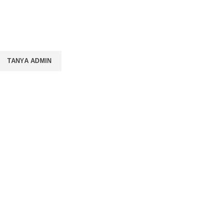
TANYA ADMIN
PROMO BUKU LITNUS
Pengantar Ilmu
Pendidikan — Suprapno
uku
dkk
Rp
119.000
Hukum Perikatan