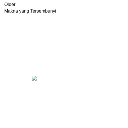
Older
Makna yang Tersembunyi
Konsultasi, Gratis!
Penerbit Litnus terdiri dari tim profesional 
buku
berkualitas tinggi dan berstandar Nasi
KONT
CS 1
Kantor Pusat Literasi Nusantara
Perumahan Puncak Joyo
CS 2
Agung
Residence Kav. B11, Merjosari,
CS 1
Kec. Lowokwaru, Kota Malang, Jawa
Timur 65144.
CS 1