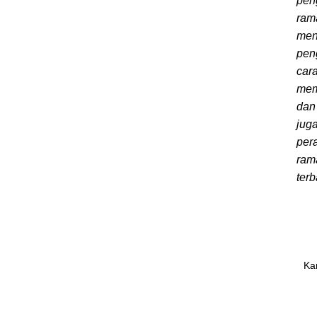
pen
ram
men
pen
cara
mem
dan 
jug
pera
ram
terb
Ka