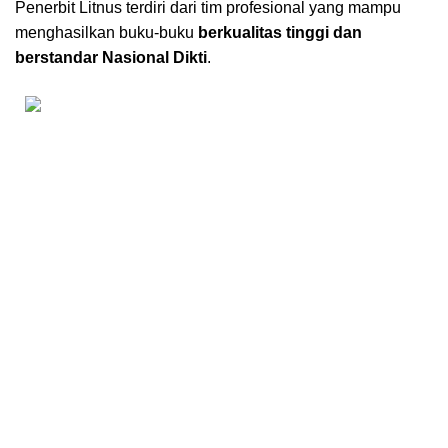
Penerbit Litnus terdiri dari tim profesional yang mampu
menghasilkan buku-buku
berkualitas tinggi dan
berstandar Nasional Dikti
.
Kantor Pusat Literasi Nusantara
Perumahan Puncak Joyo Agung
Residence Kav. B11,
Merjosari, Kec. Lowokwaru, Kota Malang, Jawa Timur 65144.
0858-8725-4603
Kantor Cabang Literasi Nusantara
Jl. Utama 1 No. 29 RT 024/RW 011. Kelurahan Iringmulyo,
Kec. Metro Timur, Kota Metro. Lampung 34112.
KONTAK
CS 1 Kantor Pusat Kota Malang