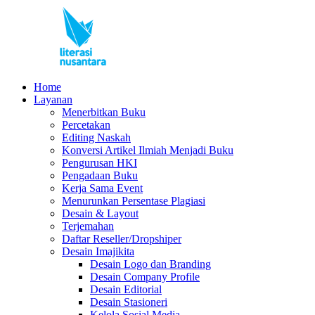
Home
Layanan
Menerbitkan Buku
Percetakan
Editing Naskah
Konversi Artikel Ilmiah Menjadi Buku
Pengurusan HKI
Pengadaan Buku
Kerja Sama Event
Menurunkan Persentase Plagiasi
Desain & Layout
Terjemahan
Daftar Reseller/Dropshiper
Desain Imajikita
Desain Logo dan Branding
Desain Company Profile
Desain Editorial
Desain Stasioneri
Kelola Sosial Media