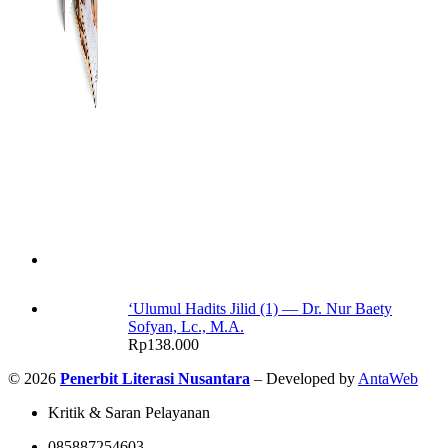
‘Ulumul Hadits Jilid (1) — Dr. Nur Baety
Sofyan, Lc., M.A.
Rp
138.000
© 2026
Penerbit Literasi Nusantara
– Developed by
AntaWeb
Kritik & Saran Pelayanan
085887254603