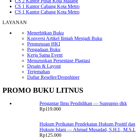
CS 2 Kantor Pusat Kota Malang
CS 1 Kantor Cabang Kota Metro
CS 1 Kantor Cabang Kota Metro
LAYANAN
Menerbitkan Buku
Konversi Artikel Ilmiah Menjadi Buku
Pengurusan HKI
Pengadaan Buku
Kerja Sama Event
Menurunkan Persentase Plagiasi
Desain & Layout
Terjemahan
Daftar Reseller/Dropshiper
PROMO BUKU LITNUS
Pengantar Ilmu Pendidikan — Suprapno dkk
Rp
119.000
Hukum Perikatan Pendekatan Hukum Positif dan
Hukum Islam — Ahmad Musadad, S.H.I., M.S.I.
Rp
125.000