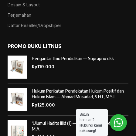
Desain & Layout
Terjemahan
Daftar Reseller/Dropshiper
PROMO BUKU LITNUS
Pengantar Ilmu Pendidikan — Suprapno dkk
Rp
119.000
Hukum Perikatan Pendekatan Hukum Positif dan
Hukum Islam — Ahmad Musadad, S.H.I., M.S.I.
Rp
125.000
Butuh
bantuan?
‘Ulumul Hadits Jilid (1) — Dr. Nur Baety Sofyan, Lc.,
Hubungi kami
M.A.
sekarang!