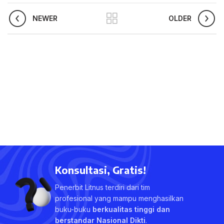
NEWER
OLDER
Konsultasi, Gratis!
Penerbit Litnus terdiri dari tim
profesional yang mampu menghasilkan
buku-buku
berkualitas tinggi dan
berstandar Nasional Dikti
.