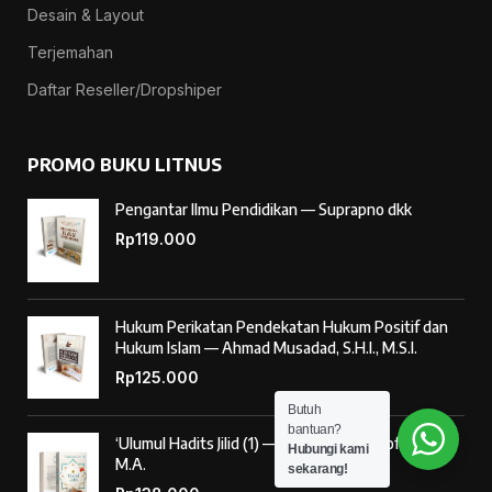
Desain & Layout
Terjemahan
Daftar Reseller/Dropshiper
PROMO BUKU LITNUS
Pengantar Ilmu Pendidikan — Suprapno dkk
Rp
119.000
Hukum Perikatan Pendekatan Hukum Positif dan
Hukum Islam — Ahmad Musadad, S.H.I., M.S.I.
Rp
125.000
Butuh
bantuan?
‘Ulumul Hadits Jilid (1) — Dr. Nur Baety Sofyan, Lc.,
Hubungi kami
M.A.
sekarang!