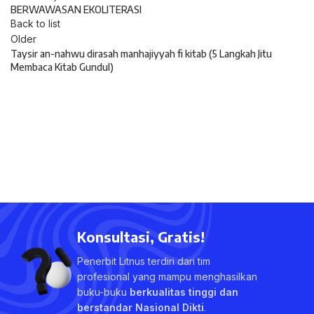
BERWAWASAN EKOLITERASI
Back to list
Older
Taysir an-nahwu dirasah manhajiyyah fi kitab (5 Langkah Jitu
Membaca Kitab Gundul)
Konsultasi, Gratis!
Penerbit Litnus terdiri dari tim
profesional yang mampu menghasilkan
buku-buku
berkualitas tinggi dan
berstandar Nasional Dikti
.