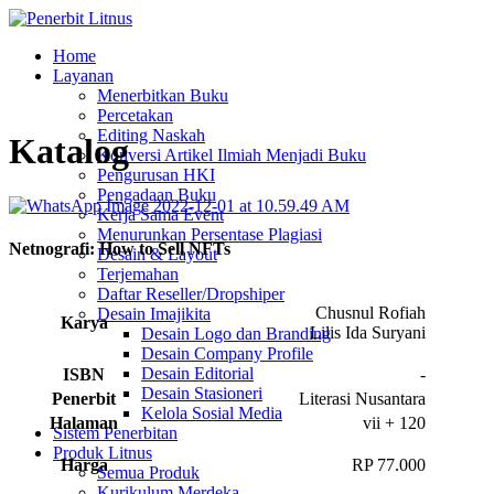
Home
Layanan
Menerbitkan Buku
Percetakan
Editing Naskah
Katalog
Konversi Artikel Ilmiah Menjadi Buku
Pengurusan HKI
Pengadaan Buku
Kerja Sama Event
Menurunkan Persentase Plagiasi
Netnografi: How to Sell NFTs
Desain & Layout
Terjemahan
Daftar Reseller/Dropshiper
Chusnul Rofiah
Desain Imajikita
Karya
Lilis Ida Suryani
Desain Logo dan Branding
Desain Company Profile
Desain Editorial
ISBN
-
Desain Stasioneri
Penerbit
Literasi Nusantara
Kelola Sosial Media
Halaman
vii + 120
Sistem Penerbitan
Produk Litnus
Harga
RP 77.000
Semua Produk
Kurikulum Merdeka