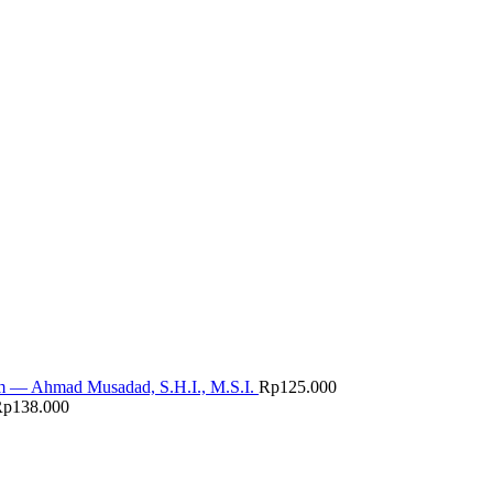
m — Ahmad Musadad, S.H.I., M.S.I.
Rp
125.000
Rp
138.000