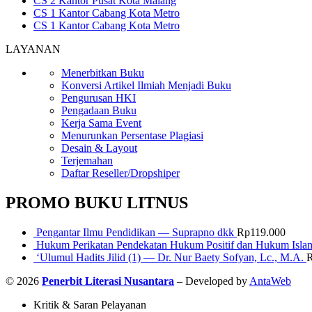
CS 2 Kantor Pusat Kota Malang
CS 1 Kantor Cabang Kota Metro
CS 1 Kantor Cabang Kota Metro
LAYANAN
Menerbitkan Buku
Konversi Artikel Ilmiah Menjadi Buku
Pengurusan HKI
Pengadaan Buku
Kerja Sama Event
Menurunkan Persentase Plagiasi
Desain & Layout
Terjemahan
Daftar Reseller/Dropshiper
PROMO BUKU LITNUS
Pengantar Ilmu Pendidikan — Suprapno dkk
Rp
119.000
Hukum Perikatan Pendekatan Hukum Positif dan Hukum Isla
‘Ulumul Hadits Jilid (1) — Dr. Nur Baety Sofyan, Lc., M.A.
© 2026
Penerbit Literasi Nusantara
– Developed by
AntaWeb
Kritik & Saran Pelayanan