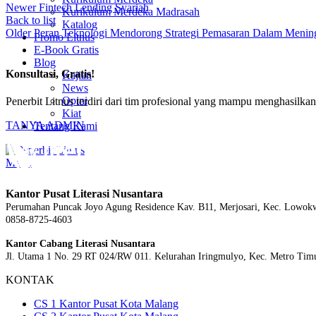
Newer
Fintech Lending Syariah
Kurikulum Merdeka Madrasah
Back to list
Katalog
Older
Peran Teknologi Mendorong Strategi Pemasaran Dalam Men
Promo Litnus
E-Book Gratis
Blog
Konsultasi, Gratis!
Kajian
News
Opini
Penerbit Litnus terdiri dari tim profesional yang mampu menghasilk
Kiat
TANYA ADMIN
Tentang Kami
Menu
Kantor Pusat Literasi Nusantara
Perumahan Puncak Joyo Agung
Residence Kav. B11, Merjosari, Kec. Lowok
0858-8725-4603
Kantor Cabang Literasi Nusantara
Jl. Utama 1 No. 29 RT 024/RW 011. Kelurahan Iringmulyo, Kec. Metro Tim
KONTAK
CS 1 Kantor Pusat Kota Malang