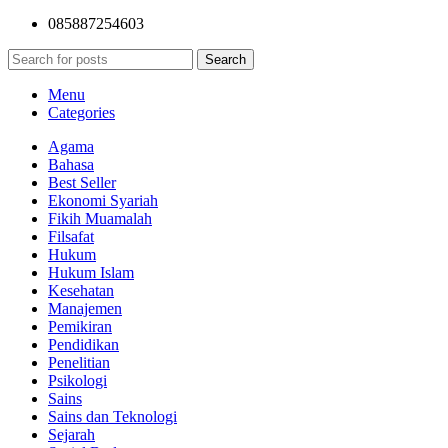
085887254603
Search
Menu
Categories
Agama
Bahasa
Best Seller
Ekonomi Syariah
Fikih Muamalah
Filsafat
Hukum
Hukum Islam
Kesehatan
Manajemen
Pemikiran
Pendidikan
Penelitian
Psikologi
Sains
Sains dan Teknologi
Sejarah