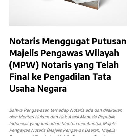
Notaris Menggugat Putusan
Majelis Pengawas Wilayah
(MPW) Notaris yang Telah
Final ke Pengadilan Tata
Usaha Negara
Bahwa Pengawasan terhadap Notaris ada dan dilakukan
oleh Menteri Hukum
dan Hak Asasi Manusia Republik
Indonesia yang kemudian Menteri membentuk
Majelis
Pengawas Notaris (Majelis Pengawas Daerah, Majelis