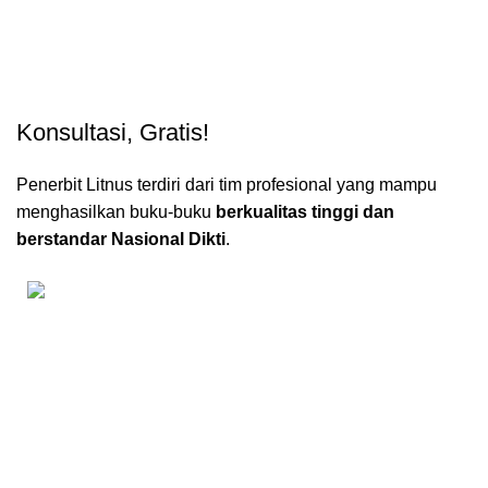
Konsultasi, Gratis!
Penerbit Litnus terdiri dari tim profesional yang mampu
menghasilkan buku-buku
berkualitas tinggi dan
berstandar Nasional Dikti
.
Kantor Pusat Literasi Nusantara
Perumahan Puncak Joyo Agung
Residence Kav. B11,
Merjosari, Kec. Lowokwaru, Kota Malang, Jawa Timur 65144.
0858-8725-4603
Kantor Cabang Literasi Nusantara