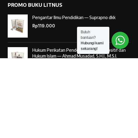
PROMO BUKU LITNUS
Pengantar Ilmu Pendidikan — Suprapno dkk
Rp
119.000
Butuh
bantuan?
Hubungi kami
sekarang!
Hukum Perikatan Pendekatan Hukum Positif dan
Hukum Islam — Ahmad Musadad, S.H.I., M.S.I.
Rp
125.000
‘Ulumul Hadits Jilid (1) — Dr. Nur Baety Sofyan, Lc.,
M.A.
Rp
138.000
© 2026
Penerbit Literasi Nusantara
– Developed by
AntaWeb
Kritik & Saran Pelayanan
085887254603