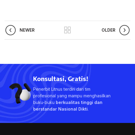
NEWER
OLDER
Konsultasi, Gratis!
Penerbit Litnus terdiri dari tim
profesional yang mampu menghasilkan
buku-buku
berkualitas tinggi dan
berstandar Nasional Dikti
.