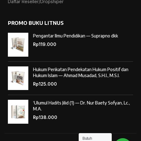
Daftar Reseller/Dropshiper
PROMO BUKU LITNUS
Pengantar Ilmu Pendidikan — Suprapno dkk
Rp
119.000
Hukum Perikatan Pendekatan Hukum Positif dan
Hukum Islam — Ahmad Musadad, S.H.I., M.S.I.
Rp
125.000
‘Ulumul Hadits Jilid (1) — Dr. Nur Baety Sofyan, Lc.,
M.A.
Rp
138.000
Butuh