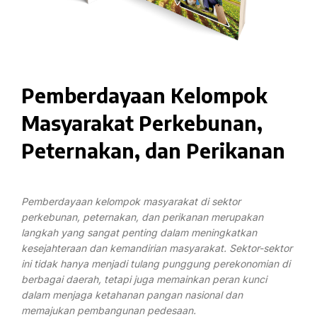
Pemberdayaan Kelompok
Masyarakat Perkebunan,
Peternakan, dan Perikanan
Pemberdayaan kelompok masyarakat di sektor
perkebunan, peternakan, dan perikanan merupakan
langkah yang sangat penting dalam meningkatkan
kesejahteraan dan kemandirian masyarakat. Sektor-sektor
ini tidak hanya menjadi tulang punggung perekonomian di
berbagai daerah, tetapi juga memainkan peran kunci
dalam menjaga ketahanan pangan nasional dan
memajukan pembangunan pedesaan.