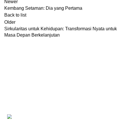
Newer
Kembang Setaman: Dia yang Pertama
Back to list
Older
Sirkularitas untuk Kehidupan: Transformasi Nyata untuk
Masa Depan Berkelanjutan
Konsultasi, Gratis!
Penerbit Litnus terdiri dari tim profesional yang mampu
menghasilkan buku-buku
berkualitas tinggi dan berstandar
Nasional Dikti
.