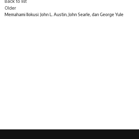
Back to list
Older
Memahami Ilokusi: John L. Austin, John Searle, dan George Yule
Konsultasi, Gratis!
Penerbit Litnus terdiri dari tim
profesional yang mampu menghasilkan
buku-buku
berkualitas tinggi dan
berstandar Nasional Dikti
.