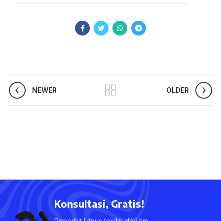
NEWER
OLDER
Konsultasi, Gratis!
Penerbit Litnus terdiri dari tim