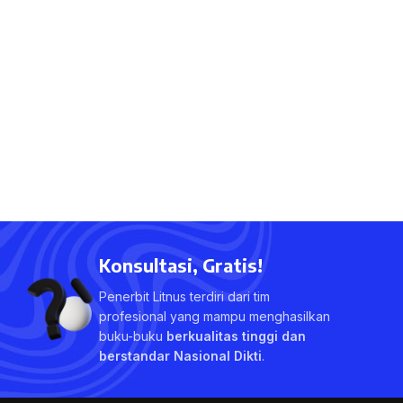
Konsultasi, Gratis!
Penerbit Litnus terdiri dari tim
profesional yang mampu menghasilkan
buku-buku
berkualitas tinggi dan
berstandar Nasional Dikti
.