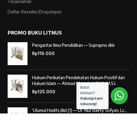
Terjemahan
Daftar Reseller/Dropshiper
PROMO BUKU LITNUS
Pengantar Ilmu Pendidikan — Suprapno dkk
Rp
119.000
Hukum Perikatan Pendekatan Hukum Positif dan
Hukum Islam — Ahmad Musadad, S.H.I., M.S.I.
Butuh
Rp
125.000
bantuan?
Hubungi kami
sekarang!
‘Ulumul Hadits Jilid (1) — Dr. Nur Baety Sofyan, Lc.,
M.A.
Rp
138.000