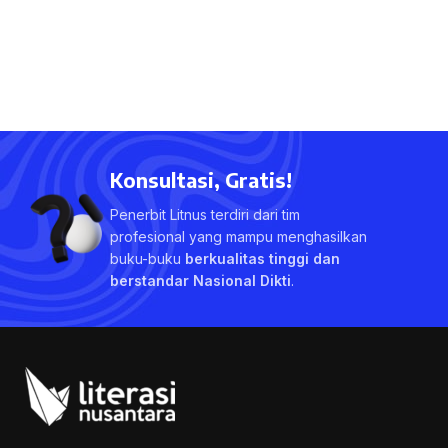
Konsultasi, Gratis!
Penerbit Litnus terdiri dari tim
profesional yang mampu menghasilkan
buku-buku
berkualitas tinggi dan
berstandar Nasional Dikti
.