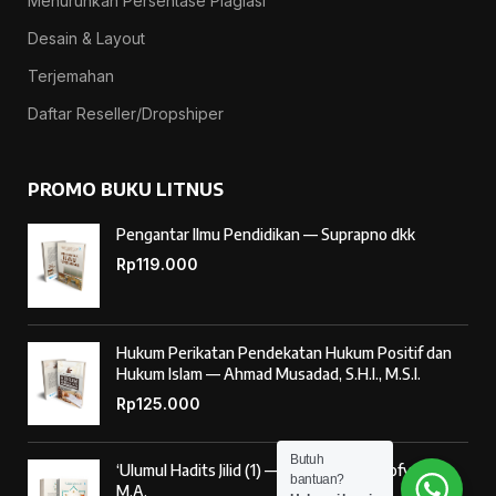
Menurunkan Persentase Plagiasi
Desain & Layout
Terjemahan
Daftar Reseller/Dropshiper
PROMO BUKU LITNUS
Pengantar Ilmu Pendidikan — Suprapno dkk
Rp
119.000
Hukum Perikatan Pendekatan Hukum Positif dan
Hukum Islam — Ahmad Musadad, S.H.I., M.S.I.
Rp
125.000
Butuh
‘Ulumul Hadits Jilid (1) — Dr. Nur Baety Sofyan, Lc.,
bantuan?
M.A.