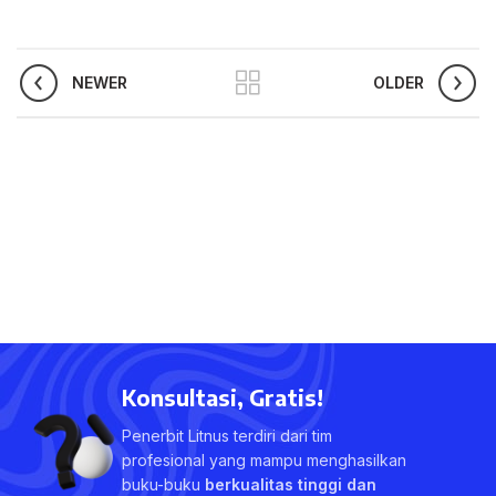
NEWER
OLDER
Konsultasi, Gratis!
Penerbit Litnus terdiri dari tim
profesional yang mampu menghasilkan
buku-buku
berkualitas tinggi dan