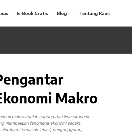
tnus
E-Book Gratis
Blog
Tentang Kami
Pengantar
Ekonomi Makro
onomi makro adalah cabang dari ilmu ekonomi
ng mempelajari fenomena ekonomi secara
seluruhan, termasuk inflasi, pengangguran,