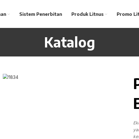
nan
Sistem Penerbitan
Produk Litnus
Promo Li
Katalog
Ek
ya
ke