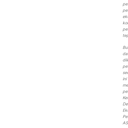
pe
pe
ek
ko
pe
te
Bu
da
di
pe
se
in
me
pe
Ke
De
Ek
Pe
AS