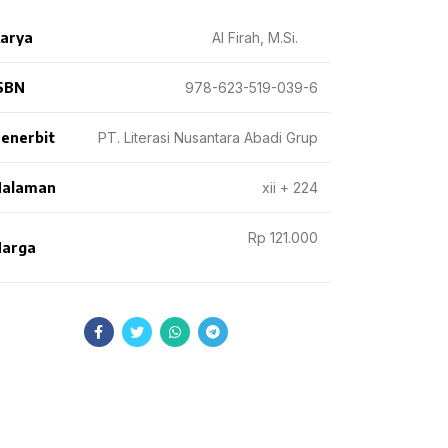
arya
Al Firah, M.Si.
SBN
978-623-519-039-6
enerbit
PT. Literasi Nusantara Abadi Grup
Halaman
xii + 224
Rp 121.000
arga