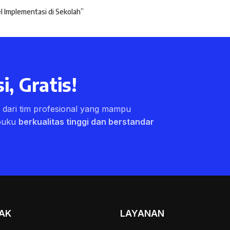
l Implementasi di Sekolah”
i, Gratis!
ri dari tim profesional yang mampu
buku
berkualitas tinggi dan berstandar
AK
LAYANAN