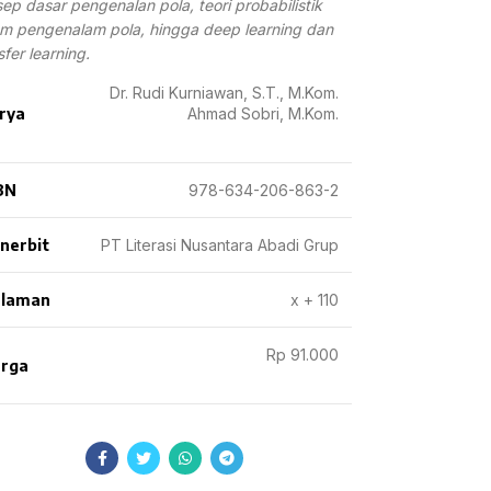
sep dasar
pengenalan pola, teori probabilistik
am pengenalam pola,
hingga deep learning dan
sfer learning.
Dr. Rudi Kurniawan, S.T., M.Kom.
rya
Ahmad Sobri, M.Kom.
BN
978-634-206-863-2
nerbit
PT Literasi Nusantara Abadi Grup
laman
x + 110
Rp 91.000
rga