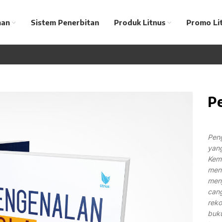
nan
Sistem Penerbitan
Produk Litnus
Promo Li
P
Peng
yang
Kem
meng
menj
can
rek
buku