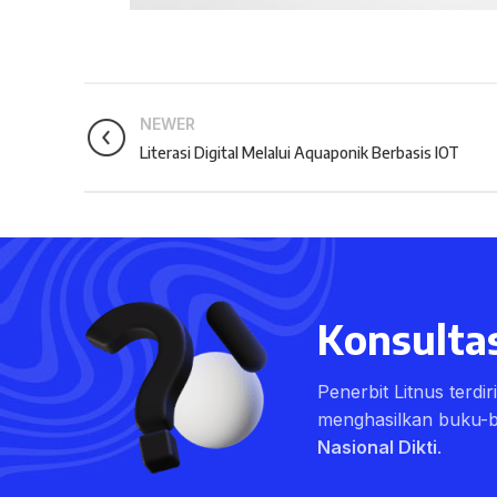
NEWER
Literasi Digital Melalui Aquaponik Berbasis IOT
Konsultas
Penerbit Litnus terdi
menghasilkan buku-
Nasional Dikti
.