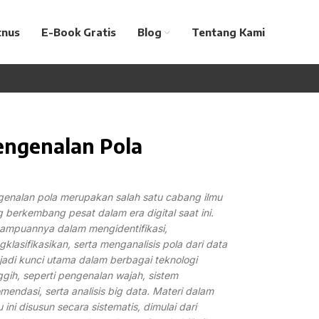
tnus
E-Book Gratis
Blog
Tentang Kami
engenalan Pola
enalan pola merupakan salah satu cabang ilmu
 berkembang pesat dalam era digital saat ini.
ampuannya dalam mengidentifikasi,
klasifikasikan, serta menganalisis pola dari data
adi kunci utama dalam berbagai teknologi
ggih,
seperti pengenalan wajah, sistem
omendasi,
serta analisis big data. Materi dalam
 ini disusun
secara sistematis, dimulai dari