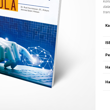
kon
dal
tran
Ka
IS
Pe
Ha
Ha