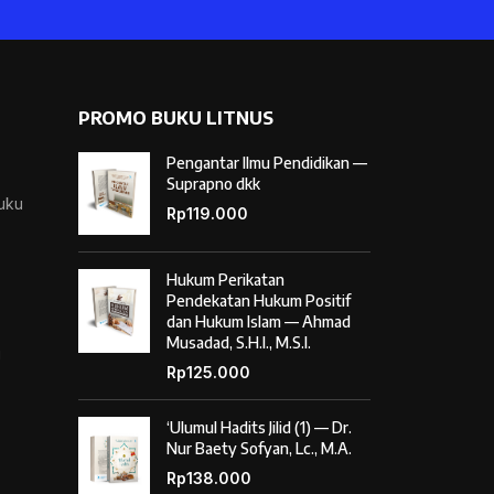
PROMO BUKU LITNUS
Pengantar Ilmu Pendidikan —
Suprapno dkk
Buku
Rp
119.000
Hukum Perikatan
Pendekatan Hukum Positif
dan Hukum Islam — Ahmad
Musadad, S.H.I., M.S.I.
i
Rp
125.000
‘Ulumul Hadits Jilid (1) — Dr.
Nur Baety Sofyan, Lc., M.A.
Rp
138.000