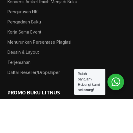
Konversi Artikel Ilmiah Menjadi Buku
Pengurusan HKI
Pengadaan Buku
Kerja Sama Event
Menurunkan Persentase Plagiasi
Desain & Layout
Terjemahan
Daftar Reseller/Dropshiper
Butuh
bantuan?
Hubungi kami
sekarang!
PROMO BUKU LITNUS
Pengantar Ilmu Pendidikan — Suprapno dkk
Rp
119.000