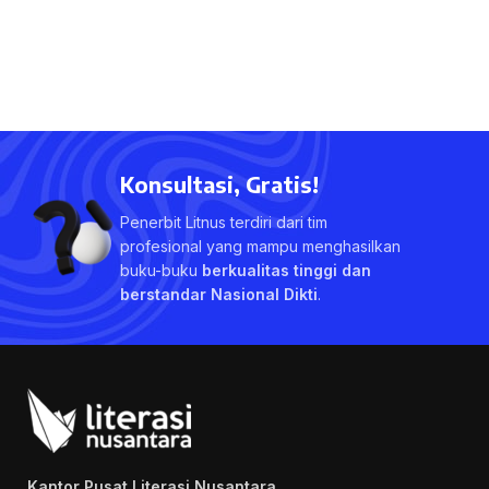
Konsultasi, Gratis!
Penerbit Litnus terdiri dari tim
profesional yang mampu menghasilkan
buku-buku
berkualitas tinggi dan
berstandar Nasional Dikti
.
Kantor Pusat Literasi Nusantara