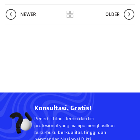
NEWER
OLDER
Konsultasi, Gratis!
Penerbit Litnus terdiri dari tim
profesional yang mampu menghasilkan
buku-buku
berkualitas tinggi dan
berstandar Nasional Dikti
.