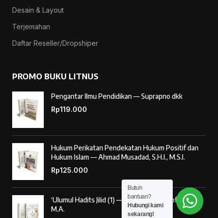
Desain & Layout
Terjemahan
Daftar Reseller/Dropshiper
PROMO BUKU LITNUS
Pengantar Ilmu Pendidikan — Suprapno dkk
Rp
119.000
Hukum Perikatan Pendekatan Hukum Positif dan
Hukum Islam — Ahmad Musadad, S.H.I., M.S.I.
Rp
125.000
Butuh
bantuan?
‘Ulumul Hadits Jilid (1) — Dr. Nur Baety Sofyan, Lc.,
Hubungi kami
M.A.
sekarang!