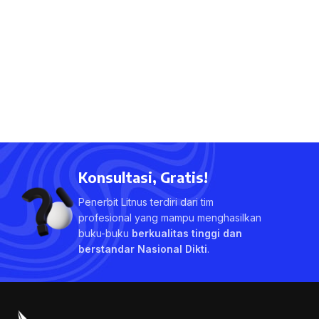
Konsultasi, Gratis!
Penerbit Litnus terdiri dari tim
profesional yang mampu menghasilkan
buku-buku
berkualitas tinggi dan
berstandar Nasional Dikti
.