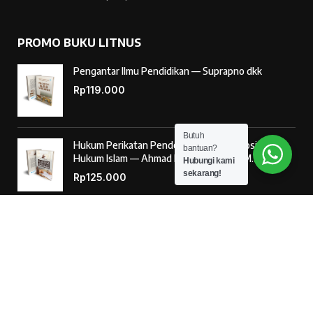
PROMO BUKU LITNUS
Pengantar Ilmu Pendidikan — Suprapno dkk
Rp
119.000
Butuh
Hukum Perikatan Pendekatan Hukum Positif dan
bantuan?
Hukum Islam — Ahmad Musadad, S.H.I., M.S.I.
Hubungi kami
sekarang!
Rp
125.000
‘Ulumul Hadits Jilid (1) — Dr. Nur Baety Sofyan, Lc.,
M.A.
Rp
138.000