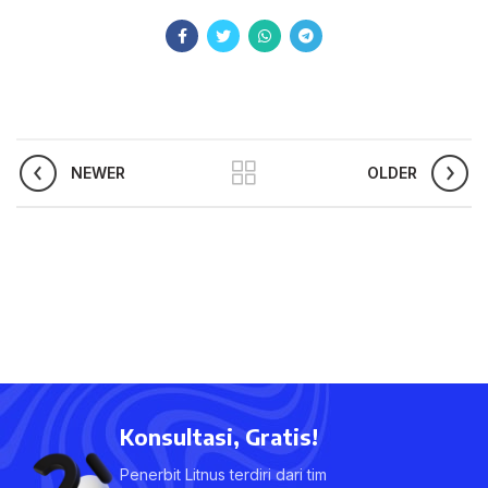
NEWER
OLDER
Konsultasi, Gratis!
Penerbit Litnus terdiri dari tim