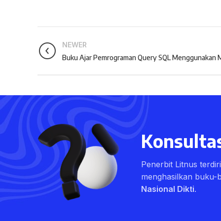
NEWER
Buku Ajar Pemrograman Query SQL Menggunakan M
Konsultas
Penerbit Litnus terdi
menghasilkan buku-
Nasional Dikti
.