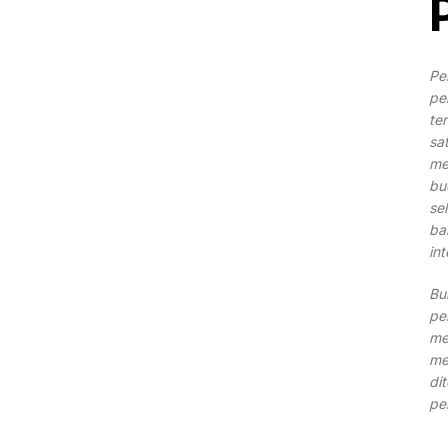
Pe
pe
te
sa
me
bu
se
ba
in
Bu
pe
me
me
di
pe