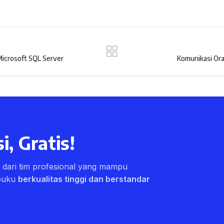
icrosoft SQL Server
Komunikasi Or
i, Gratis!
ri dari tim profesional yang mampu
buku
berkualitas tinggi dan berstandar