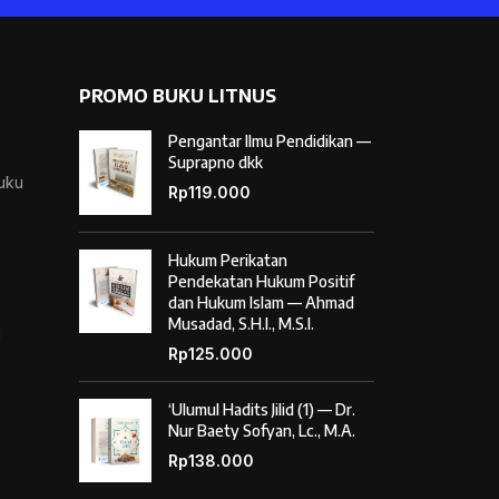
PROMO BUKU LITNUS
Pengantar Ilmu Pendidikan —
Suprapno dkk
Buku
Rp
119.000
Hukum Perikatan
Pendekatan Hukum Positif
dan Hukum Islam — Ahmad
Musadad, S.H.I., M.S.I.
i
Rp
125.000
‘Ulumul Hadits Jilid (1) — Dr.
Nur Baety Sofyan, Lc., M.A.
Rp
138.000