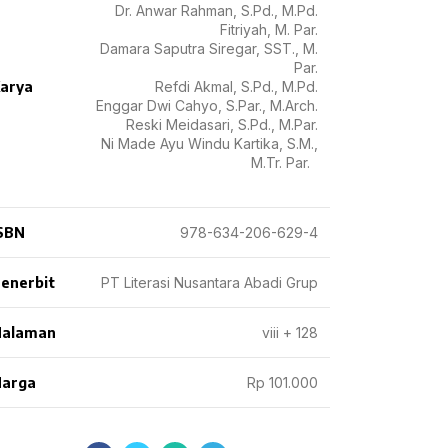
Dr. Anwar Rahman, S.Pd., M.Pd.
Fitriyah, M. Par.
Damara Saputra Siregar, SST., M.
Par.
arya
Refdi Akmal, S.Pd., M.Pd.
Enggar Dwi Cahyo, S.Par., M.Arch.
Reski Meidasari, S.Pd., M.Par.
Ni Made Ayu Windu Kartika, S.M.,
M.Tr. Par.
SBN
978-634-206-629-4
enerbit
PT Literasi Nusantara Abadi Grup
Halaman
viii + 128
arga
Rp 101.000