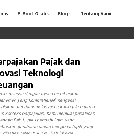
tnus
E-Book Gratis
Blog
Tentang Kami
erpajakan Pajak dan
novasi Teknologi
euangan
u ini disusun dengan tujuan memberikan
ahaman yang komprehensif mengenai
pajakan dan dampak inovasi teknologi keuangan
am konteks perpajakan. Kami memulai perjalanan
dengan Bab I, yaitu pendahuluan, yang
berikan gambaran umum mengenai topik yang
 dibahas dalam buku ini. Bab ini juga