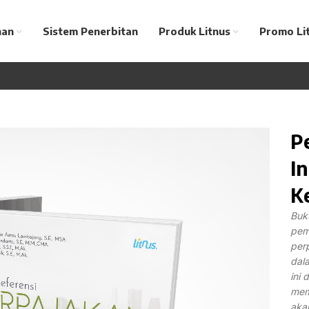
nan
Sistem Penerbitan
Produk Litnus
Promo Li
P
I
K
Buk
pem
per
dal
ini 
mem
akan