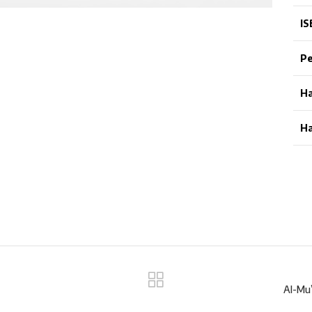
IS
Pe
H
H
Al-Mu’