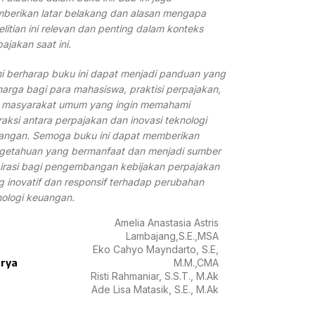
berikan latar belakang dan alasan mengapa
litian ini relevan dan penting dalam konteks
ajakan saat ini.
i berharap buku ini dapat menjadi panduan yang
harga bagi para mahasiswa, praktisi perpajakan,
 masyarakat umum yang ingin memahami
raksi antara perpajakan dan inovasi teknologi
angan. Semoga buku ini dapat memberikan
getahuan yang bermanfaat dan menjadi sumber
pirasi bagi pengembangan kebijakan perpajakan
g inovatif dan responsif terhadap perubahan
nologi keuangan.
Amelia Anastasia Astris
Lambajang,S.E.,MSA
Eko Cahyo Mayndarto, S.E,
rya
M.M.,CMA
Risti Rahmaniar, S.S.T., M.Ak
Ade Lisa Matasik, S.E., M.Ak