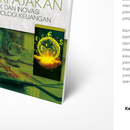
mem
pene
perp
Kam
ber
dan
inte
keu
pen
ins
yan
tek
Ka