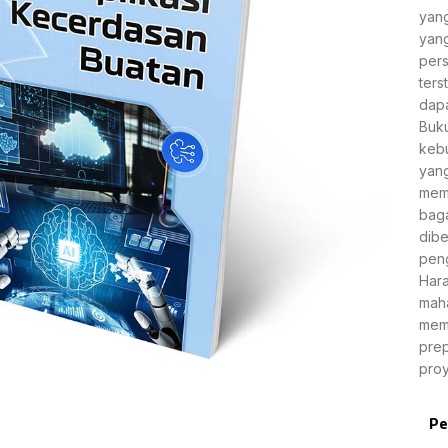
yang
yang
pers
ters
dapa
Buku
kebu
yang
mem
baga
dibe
pen
Hara
maha
mem
prep
proy
Pe