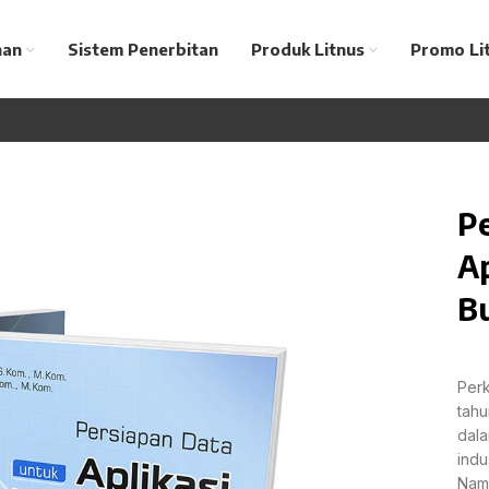
nan
Sistem Penerbitan
Produk Litnus
Promo Li
P
Ap
B
Per
tahu
dala
indu
Namu