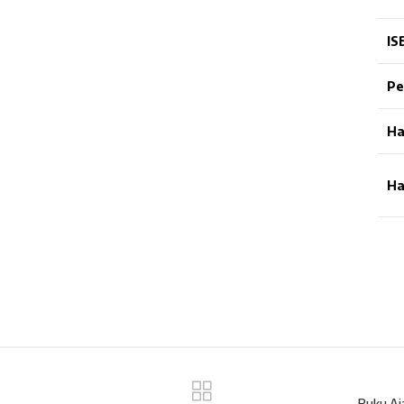
IS
Pe
Ha
Ha
Buku Aj