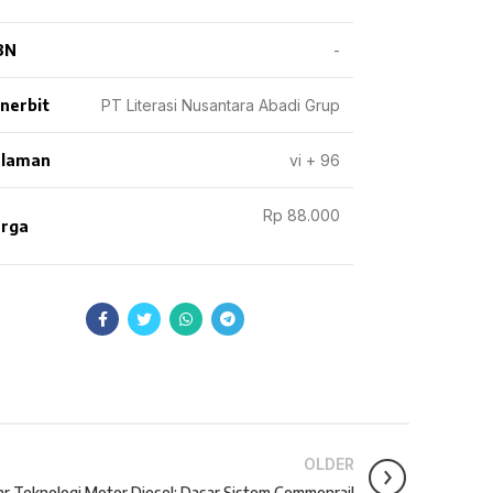
BN
-
nerbit
PT Literasi Nusantara Abadi Grup
laman
vi + 96
Rp 88.000
rga
OLDER
ar Teknologi Motor Diesel: Dasar Sistem Commonrail