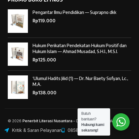
Pengantar Ilmu Pendidikan — Suprapno dkk
Rp
119.000
Hukum Perikatan Pendekatan Hukum Positif dan
Hukum Islam — Ahmad Musadad, S.H.I., M.S.I.
Rp
125.000
‘Ulumul Hadits Jilid (1) — Dr. Nur Baety Sofyan, Lc.,
M.A.
Rp
138.000
Butuh
bantuan?
© 2026
Penerbit Literasi Nusantara
– Developed by
AntaWeb
Hubungi kami
Kritik & Saran Pelayanan
085887254603
sekarang!