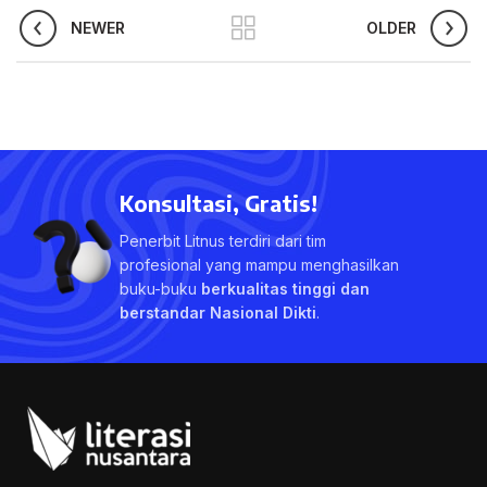
NEWER
OLDER
Konsultasi, Gratis!
Penerbit Litnus terdiri dari tim
profesional yang mampu menghasilkan
buku-buku
berkualitas tinggi dan
berstandar Nasional Dikti
.