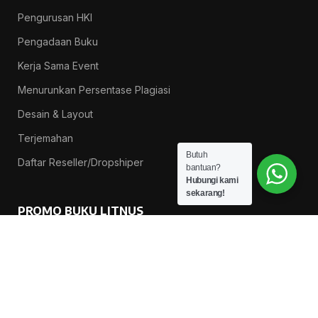
Pengurusan HKI
Pengadaan Buku
Kerja Sama Event
Menurunkan Persentase Plagiasi
Desain & Layout
Terjemahan
Butuh
Daftar Reseller/Dropshiper
bantuan?
Hubungi kami
sekarang!
PROMO BUKU LITNUS
Pengantar Ilmu Pendidikan — Suprapno dkk
Rp
119.000
Hukum Perikatan Pendekatan Hukum Positif dan