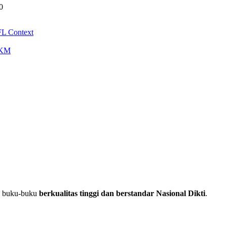
0
EFL Context
MKM
an buku-buku
berkualitas tinggi dan berstandar Nasional Dikti
.