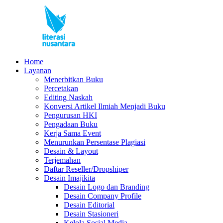
Home
Layanan
Menerbitkan Buku
Percetakan
Editing Naskah
Konversi Artikel Ilmiah Menjadi Buku
Pengurusan HKI
Pengadaan Buku
Kerja Sama Event
Menurunkan Persentase Plagiasi
Desain & Layout
Terjemahan
Daftar Reseller/Dropshiper
Desain Imajikita
Desain Logo dan Branding
Desain Company Profile
Desain Editorial
Desain Stasioneri
Kelola Sosial Media