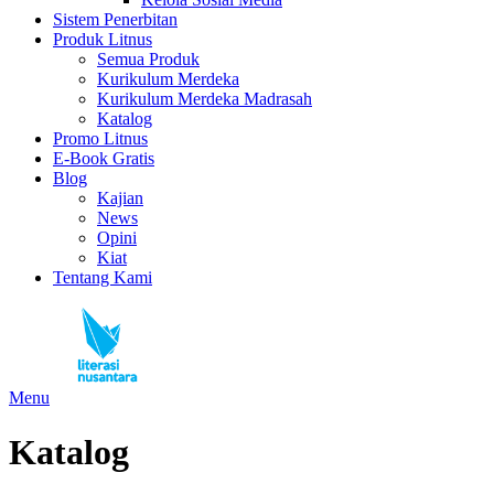
Sistem Penerbitan
Produk Litnus
Semua Produk
Kurikulum Merdeka
Kurikulum Merdeka Madrasah
Katalog
Promo Litnus
E-Book Gratis
Blog
Kajian
News
Opini
Kiat
Tentang Kami
Menu
Katalog