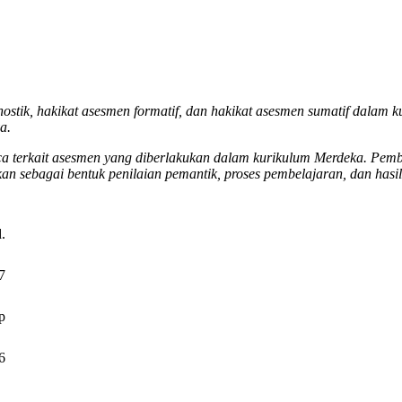
ostik, hakikat asesmen formatif, dan hakikat asesmen sumatif dalam k
a.
aca terkait asesmen yang diberlakukan dalam kurikulum Merdeka. Pem
an sebagai bentuk penilaian pemantik, proses pembelajaran, dan hasil
.
7
p
6