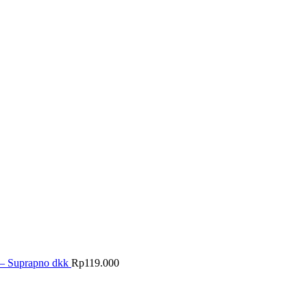
 — Suprapno dkk
Rp
119.000