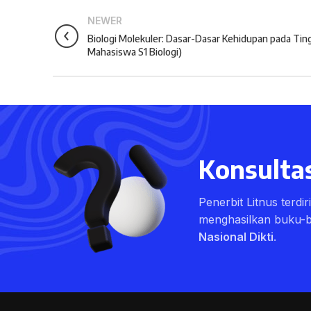
NEWER
Biologi Molekuler: Dasar-Dasar Kehidupan pada Tin
Mahasiswa S1 Biologi)
Konsultas
Penerbit Litnus terdi
menghasilkan buku-
Nasional Dikti
.