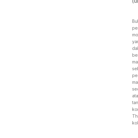
(u
Bu
pe
mo
ya
da
be
ma
se
pes
ma
se
at
ta
ko
Thi
ko