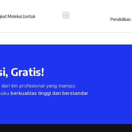
gkat Molekul (untuk
Pendidikan 
i, Gratis!
ri dari tim profesional yang mampu
buku
berkualitas tinggi dan berstandar