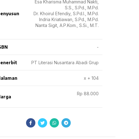
Esa Kharisma Muhammad Nakti,
S.S., S.Pd., M.Pd.
enyusun
Dr. Khoirul Efendiy, S.Pd.I., M.Pd.
Indria Kriatiawan, S.Pd., M.Pd.
Nanta Sigit, A.P.Kom., S.Si., M.T.
SBN
-
enerbit
PT Literasi Nusantara Abadi Grup
Halaman
x + 104
Rp 88.000
arga