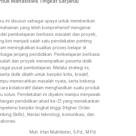
ntuk Mahasiswa Tingkat Sarjana)
ku ini disusun sebagai upaya untuk memberikan
mahaman yang lebih komprehensif mengenai
del pembelajaran berbasis masalah dan proyek,
ng kini menjadi salah satu pendekatan penting
lam meningkatkan kualitas proses belajar di
rbagai jenjang pendidikan. Pembelajaran berbasis
salah dan proyek menempatkan peserta didik
bagai pusat pembelajaran. Melalui strategi ini,
erta didik dilatih untuk berpikir kritis, kreatif,
mpu memecahkan masalah nyata, serta bekerja
cara kolaboratif dalam menghasilkan suatu produk
au solusi. Pendekatan ini diyakini mampu menjawab
ntangan pendidikan abad ke-21 yang menekankan
mpetensi berpikir tingkat tinggi (Higher Order
nking Skills), literasi teknologi, komunikasi, dan
laborasi.
Muh. Irfan Mukhlishin, S.Pd., M.Pd.