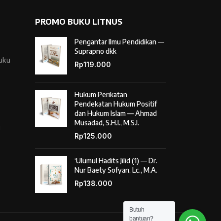
PROMO BUKU LITNUS
Pengantar Ilmu Pendidikan —
Suprapno dkk
Buku
Rp
119.000
Hukum Perikatan
Pendekatan Hukum Positif
dan Hukum Islam — Ahmad
Musadad, S.H.I., M.S.I.
i
Rp
125.000
‘Ulumul Hadits Jilid (1) — Dr.
Nur Baety Sofyan, Lc., M.A.
Rp
138.000
Butuh
bantuan?