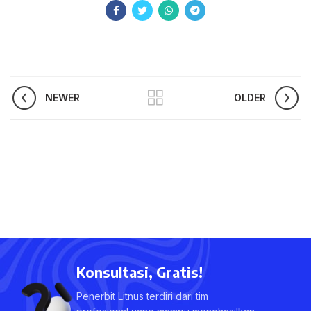
NEWER
OLDER
Konsultasi, Gratis!
Penerbit Litnus terdiri dari tim