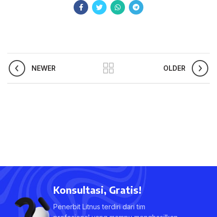
NEWER
OLDER
Konsultasi, Gratis!
Penerbit Litnus terdiri dari tim