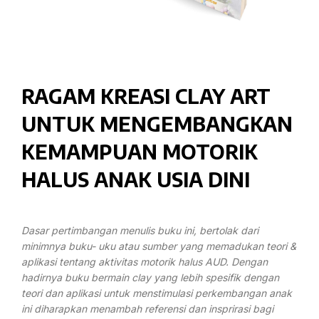
RAGAM KREASI CLAY ART
UNTUK MENGEMBANGKAN
KEMAMPUAN MOTORIK
HALUS ANAK USIA DINI
Dasar pertimbangan menulis buku ini, bertolak dari
minimnya buku- uku atau sumber yang memadukan teori &
aplikasi tentang aktivitas motorik halus AUD. Dengan
hadirnya buku bermain clay yang lebih spesifik dengan
teori dan aplikasi untuk menstimulasi perkembangan anak
ini diharapkan menambah referensi dan insprirasi bagi