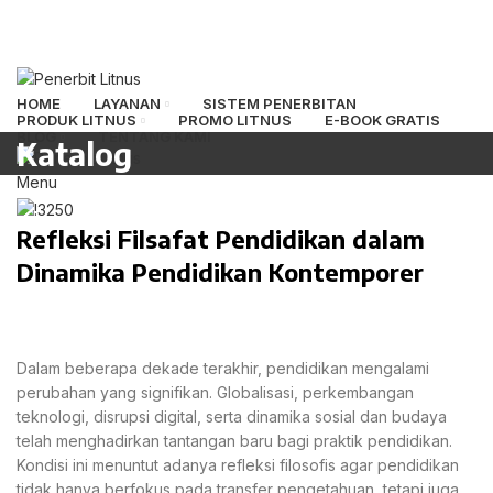
HOME
LAYANAN
SISTEM PENERBITAN
PRODUK LITNUS
PROMO LITNUS
E-BOOK GRATIS
BLOG
TENTANG KAMI
Katalog
Menu
Refleksi Filsafat Pendidikan dalam
Dinamika Pendidikan Kontemporer
Dalam beberapa dekade terakhir, pendidikan mengalami
perubahan yang signifikan. Globalisasi, perkembangan
teknologi, disrupsi digital, serta dinamika sosial dan budaya
telah menghadirkan tantangan baru bagi praktik pendidikan.
Kondisi ini menuntut adanya refleksi filosofis agar pendidikan
tidak hanya berfokus pada transfer pengetahuan, tetapi juga