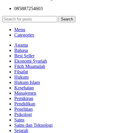
085887254603
Search
Menu
Categories
Agama
Bahasa
Best Seller
Ekonomi Syariah
Fikih Muamalah
Filsafat
Hukum
Hukum Islam
Kesehatan
Manajemen
Pemikiran
Pendidikan
Penelitian
Psikologi
Sains
Sains dan Teknologi
Sejarah