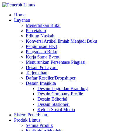
Home
Layanan
Menerbitkan Buku
Percetakan
Editing Naskah
Konversi Artikel Ilmiah Menjadi Buku
Pengurusan HKI
Pengadaan Buku
Kerja Sama Event
Menurunkan Persentase Plagiasi
Desain & Layout
Terjemahan
Daftar Reseller/Dropshiper
Desain Imajikita
Desain Logo dan Branding
Desain Company Profile
Desain Editorial
Desain Stasioneri
Kelola Sosial Media
Sistem Penerbitan
Produk Litnus
Semua Produk
Kurikulum Merdeka