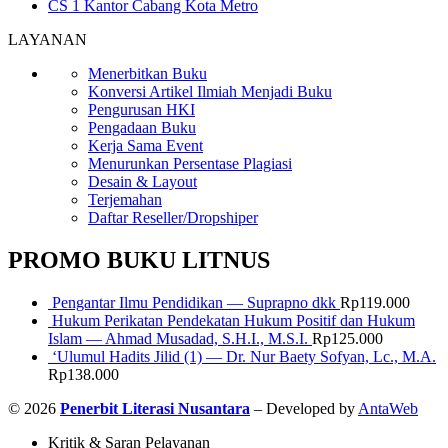
CS 1 Kantor Cabang Kota Metro
LAYANAN
Menerbitkan Buku
Konversi Artikel Ilmiah Menjadi Buku
Pengurusan HKI
Pengadaan Buku
Kerja Sama Event
Menurunkan Persentase Plagiasi
Desain & Layout
Terjemahan
Daftar Reseller/Dropshiper
PROMO BUKU LITNUS
Pengantar Ilmu Pendidikan — Suprapno dkk
Rp
119.000
Hukum Perikatan Pendekatan Hukum Positif dan Hukum
Islam — Ahmad Musadad, S.H.I., M.S.I.
Rp
125.000
‘Ulumul Hadits Jilid (1) — Dr. Nur Baety Sofyan, Lc., M.A.
Rp
138.000
© 2026
Penerbit Literasi Nusantara
– Developed by
AntaWeb
Kritik & Saran Pelayanan