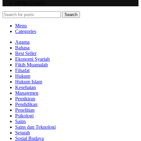
085887254603
Search
Menu
Categories
Agama
Bahasa
Best Seller
Ekonomi Syariah
Fikih Muamalah
Filsafat
Hukum
Hukum Islam
Kesehatan
Manajemen
Pemikiran
Pendidikan
Penelitian
Psikologi
Sains
Sains dan Teknologi
Sejarah
Sosial Budaya