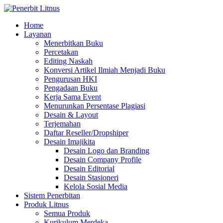
Home
Layanan
Menerbitkan Buku
Percetakan
Editing Naskah
Konversi Artikel Ilmiah Menjadi Buku
Pengurusan HKI
Pengadaan Buku
Kerja Sama Event
Menurunkan Persentase Plagiasi
Desain & Layout
Terjemahan
Daftar Reseller/Dropshiper
Desain Imajikita
Desain Logo dan Branding
Desain Company Profile
Desain Editorial
Desain Stasioneri
Kelola Sosial Media
Sistem Penerbitan
Produk Litnus
Semua Produk
Kurikulum Merdeka