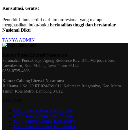
Konsultasi, Gratis!
Penerbit Litnus terdiri dari tim profesional yang mampu
menghasilkan buku-buku
berkualitas tinggi dan berstandar
Nasional Dikti
.
TANYA ADMIN
Kantor Pusat Literasi Nusantara
Perumahan Puncak Joyo Agung
Residence Kav. B11, Merjosari, Kec.
Lowokwaru, Kota Malang, Jawa Timur 65144.
0858-8725-4603
Kantor Cabang Literasi Nusantara
Jl. Utama 1 No. 29 RT 024/RW 011. Kelurahan Iringmulyo, Kec. Metro
Timur, Kota Metro. Lampung 34112.
KONTAK
CS 1 Kantor Pusat Kota Malang
CS 2 Kantor Pusat Kota Malang
CS 1 Kantor Cabang Kota Metro
CS 1 Kantor Cabang Kota Metro