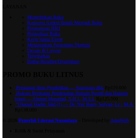
LAYANAN
Menerbitkan Buku
Konversi Artikel Ilmiah Menjadi Buku
Pengurusan HKI
Pengadaan Buku
Kerja Sama Event
Menurunkan Persentase Plagiasi
Desain & Layout
Terjemahan
Daftar Reseller/Dropshiper
PROMO BUKU LITNUS
Pengantar Ilmu Pendidikan — Suprapno dkk
Rp
119.000
Hukum Perikatan Pendekatan Hukum Positif dan Hukum
Islam — Ahmad Musadad, S.H.I., M.S.I.
Rp
125.000
‘Ulumul Hadits Jilid (1) — Dr. Nur Baety Sofyan, Lc., M.A.
Rp
138.000
© 2026
Penerbit Literasi Nusantara
– Developed by
AntaWeb
Kritik & Saran Pelayanan