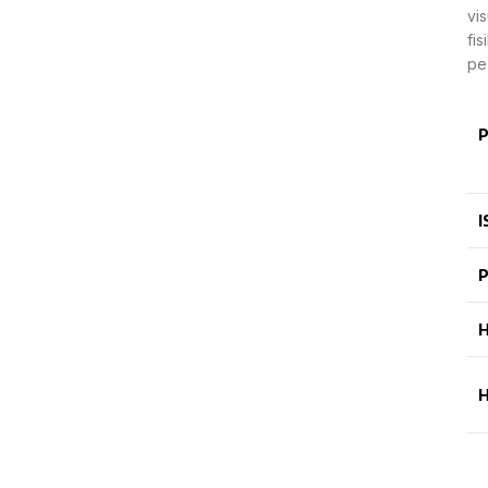
vi
fi
pe
P
I
P
H