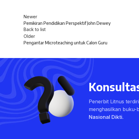
Newer
Pemikiran Pendidikan Perspektif John Dewey
Back to list
Older
Pengantar Microteaching untuk Calon Guru
Konsultas
Penerbit Litnus terdi
menghasilkan buku-
Nasional Dikti
.