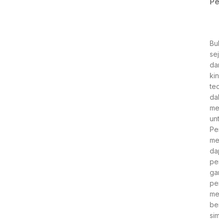
Pe
Bu
se
da
ki
te
da
me
un
Pe
me
da
pe
ga
pe
me
ber
si