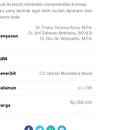
sual tersebut membantu menjembatani konsep
sika yang abstrak agar lebih mudah dipahami oleh
serta didik.
Dr. Friska Octavia Rosa, M.Pd.
Dr. Arif Rahman Aththibby, M.Pd.Si
enyusun
Dr. Eko Ari Wijayanto, M.Pd.
SBN
enerbit
CV Literasi Nusantara Abadi
Halaman
vi + 136
Rp 258.000
arga