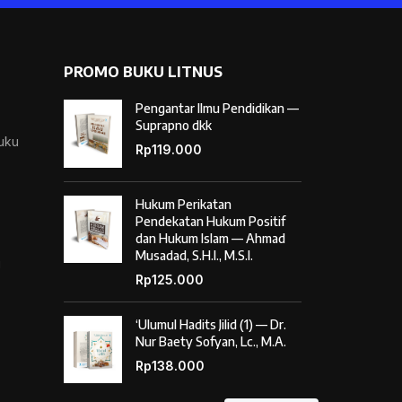
PROMO BUKU LITNUS
Pengantar Ilmu Pendidikan —
Suprapno dkk
Buku
Rp
119.000
Hukum Perikatan
Pendekatan Hukum Positif
dan Hukum Islam — Ahmad
Musadad, S.H.I., M.S.I.
i
Rp
125.000
‘Ulumul Hadits Jilid (1) — Dr.
Nur Baety Sofyan, Lc., M.A.
Rp
138.000