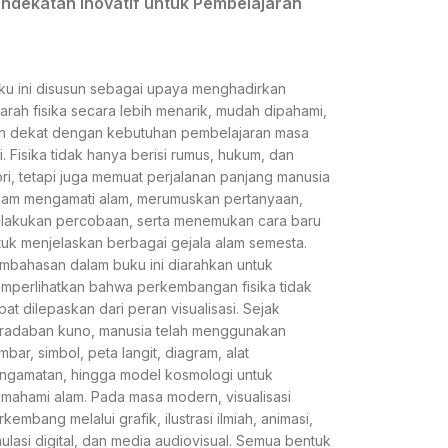
ndekatan Inovatif untuk Pembelajaran
ku ini disusun sebagai upaya menghadirkan
jarah fisika secara lebih menarik, mudah dipahami,
n dekat dengan kebutuhan pembelajaran masa
ni. Fisika tidak hanya berisi rumus, hukum, dan
ori, tetapi juga memuat perjalanan panjang manusia
lam mengamati alam, merumuskan pertanyaan,
lakukan percobaan, serta menemukan cara baru
tuk menjelaskan berbagai gejala alam semesta.
mbahasan dalam buku ini diarahkan untuk
mperlihatkan bahwa perkembangan fisika tidak
pat dilepaskan dari peran visualisasi. Sejak
radaban kuno, manusia telah menggunakan
mbar, simbol, peta langit, diagram, alat
ngamatan, hingga model kosmologi untuk
mahami alam. Pada masa modern, visualisasi
kembang melalui grafik, ilustrasi ilmiah, animasi,
mulasi digital, dan media audiovisual. Semua bentuk