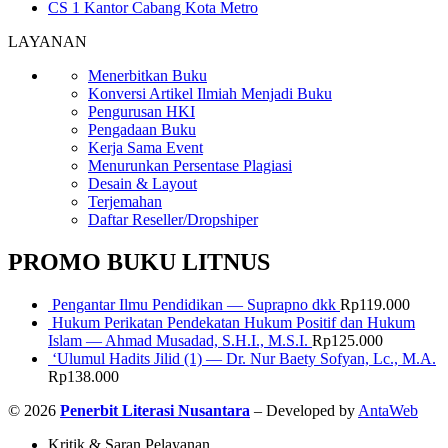
CS 1 Kantor Cabang Kota Metro
LAYANAN
Menerbitkan Buku
Konversi Artikel Ilmiah Menjadi Buku
Pengurusan HKI
Pengadaan Buku
Kerja Sama Event
Menurunkan Persentase Plagiasi
Desain & Layout
Terjemahan
Daftar Reseller/Dropshiper
PROMO BUKU LITNUS
Pengantar Ilmu Pendidikan — Suprapno dkk
Rp
119.000
Hukum Perikatan Pendekatan Hukum Positif dan Hukum
Islam — Ahmad Musadad, S.H.I., M.S.I.
Rp
125.000
‘Ulumul Hadits Jilid (1) — Dr. Nur Baety Sofyan, Lc., M.A.
Rp
138.000
© 2026
Penerbit Literasi Nusantara
– Developed by
AntaWeb
Kritik & Saran Pelayanan