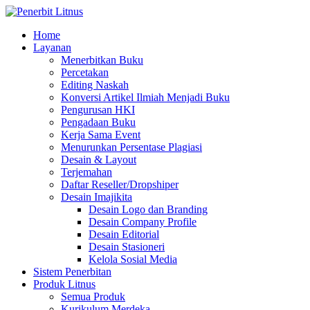
Home
Layanan
Menerbitkan Buku
Percetakan
Editing Naskah
Konversi Artikel Ilmiah Menjadi Buku
Pengurusan HKI
Pengadaan Buku
Kerja Sama Event
Menurunkan Persentase Plagiasi
Desain & Layout
Terjemahan
Daftar Reseller/Dropshiper
Desain Imajikita
Desain Logo dan Branding
Desain Company Profile
Desain Editorial
Desain Stasioneri
Kelola Sosial Media
Sistem Penerbitan
Produk Litnus
Semua Produk
Kurikulum Merdeka