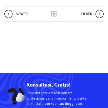
NEWER
OLDER
Konsultasi, Gratis!
Penerbit Litnus terdiri dari tim
profesional yang mampu menghasilkan
buku-buku
berkualitas tinggi dan