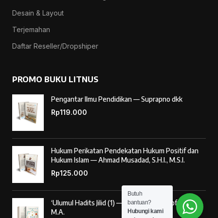
Desain & Layout
Terjemahan
Daftar Reseller/Dropshiper
PROMO BUKU LITNUS
Pengantar Ilmu Pendidikan — Suprapno dkk
Rp
119.000
Hukum Perikatan Pendekatan Hukum Positif dan
Hukum Islam — Ahmad Musadad, S.H.I., M.S.I.
Rp
125.000
Butuh
‘Ulumul Hadits Jilid (1) — Dr. Nur Baety Sofyan, Lc.,
bantuan?
M.A.
Hubungi kami