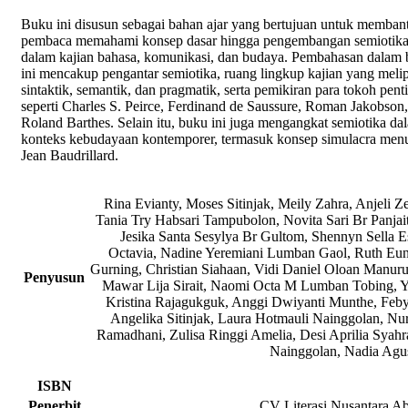
Buku ini disusun sebagai bahan ajar yang bertujuan untuk memban
pembaca memahami konsep dasar hingga pengembangan semiotik
dalam kajian bahasa, komunikasi, dan budaya. Pembahasan dalam
ini mencakup pengantar semiotika, ruang lingkup kajian yang melip
sintaktik, semantik, dan pragmatik, serta pemikiran para tokoh pent
seperti Charles S. Peirce, Ferdinand de Saussure, Roman Jakobson
Roland Barthes. Selain itu, buku ini juga mengangkat semiotika da
konteks kebudayaan kontemporer, termasuk konsep simulacra men
Jean Baudrillard.
Rina Evianty, Moses Sitinjak, Meily Zahra, Anjeli Z
Tania Try Habsari Tampubolon, Novita Sari Br Panjai
Jesika Santa Sesylya Br Gultom, Shennyn Sella E
Octavia, Nadine Yeremiani Lumban Gaol, Ruth Eun
Gurning, Christian Siahaan, Vidi Daniel Oloan Manur
Penyusun
Mawar Lija Sirait, Naomi Octa M Lumban Tobing, Y
Kristina Rajagukguk, Anggi Dwiyanti Munthe, Feb
Angelika Sitinjak, Laura Hotmauli Nainggolan, Nu
Ramadhani, Zulisa Ringgi Amelia, Desi Aprilia Syahr
Nainggolan, Nadia Agu
ISBN
Penerbit
CV Literasi Nusantara A