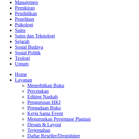
Manajemen
Pemikiran
Pendidikan
Penelitian
Psikologi
Sains
Sains dan Teknologi
Sejarah
Sosial Budaya
Sosial Politik
Teologi
Umum
Home
Layanan
Menerbitkan Buku
Percetakan
Editing Naskah
Pengurusan HKI
Pengadaan Buku
Kerja Sama Event
Menurunkan Persentase Plagiasi
Desain & Layout
Terjemahan
Daftar Reseller/Dropshiper