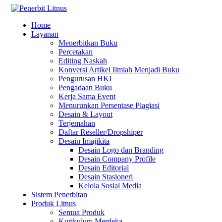
Home
Layanan
Menerbitkan Buku
Percetakan
Editing Naskah
Konversi Artikel Ilmiah Menjadi Buku
Pengurusan HKI
Pengadaan Buku
Kerja Sama Event
Menurunkan Persentase Plagiasi
Desain & Layout
Terjemahan
Daftar Reseller/Dropshiper
Desain Imajikita
Desain Logo dan Branding
Desain Company Profile
Desain Editorial
Desain Stasioneri
Kelola Sosial Media
Sistem Penerbitan
Produk Litnus
Semua Produk
Kurikulum Merdeka