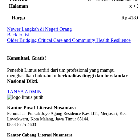
Halaman
x + 
Harga
Rp 418.
Newer
Langkah di Negeri Orang
Back to list
Older
Bridging Critical Care and Community Health Resilience
Konsultasi, Gratis!
Penerbit Litnus terdiri dari tim profesional yang mampu
menghasilkan buku-buku
berkualitas tinggi dan berstandar
Nasional Dikti
.
TANYA ADMIN
Kantor Pusat Literasi Nusantara
Perumahan Puncak Joyo Agung
Residence Kav. B11, Merjosari, Kec.
Lowokwaru, Kota Malang, Jawa Timur 65144.
0858-8725-4603
Kantor Cabang Literasi Nusantara