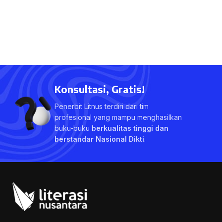
Konsultasi, Gratis!
Penerbit Litnus terdiri dari tim
profesional yang mampu menghasilkan
buku-buku
berkualitas tinggi dan
berstandar Nasional Dikti
.