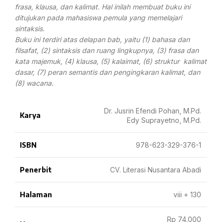
frasa, klausa, dan kalimat. Hal inilah membuat buku ini
ditujukan pada mahasiswa pemula yang memelajari
sintaksis.
Buku ini terdiri atas delapan bab, yaitu (1) bahasa dan
filsafat, (2) sintaksis dan ruang lingkupnya, (3) frasa dan
kata majemuk, (4) klausa, (5) kalaimat, (6) struktur kalimat
dasar, (7) peran semantis dan pengingkaran kalimat, dan
(8) wacana.
Dr. Jusrin Efendi Pohan, M.Pd.
Karya
Edy Suprayetno, M.Pd.
ISBN
978-623-329-376-1
Penerbit
CV. Literasi Nusantara Abadi
Halaman
viii + 130
Rp 74.000