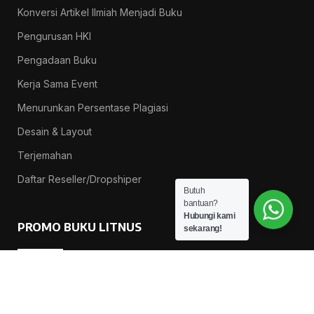
Konversi Artikel Ilmiah Menjadi Buku
Pengurusan HKI
Pengadaan Buku
Kerja Sama Event
Menurunkan Persentase Plagiasi
Desain & Layout
Terjemahan
Daftar Reseller/Dropshiper
Butuh
bantuan?
Hubungi kami
PROMO BUKU LITNUS
sekarang!
Pengantar Ilmu Pendidikan — Suprapno dkk
Rp
119.000